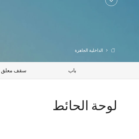

الداخلية الجاهزة

باب
سقف معلق
لوحة الحائط