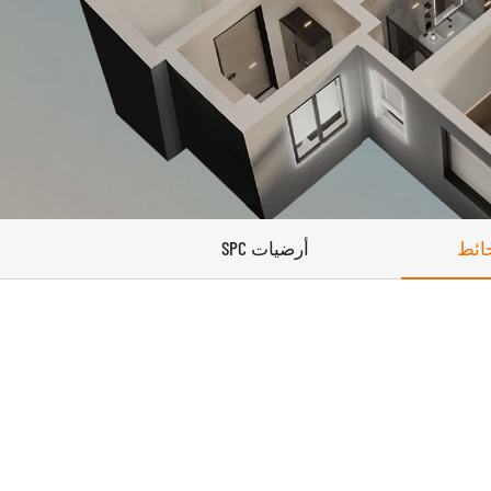
حائط
أرضيات SPC