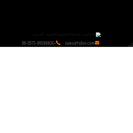
+86-0573-86598806
sales@fsilon.com


اتصل بنا
19 سنة
من البحث في مجال التكنولوجيا.
منذ إنشائها ، التزمت بالحلول الجاهزة وتواصل إجراء أبحاث
متعمقة حول الابتكار التكنولوجي للمنتجات الجاهزة.
copyright © 2028 FSILON All Rights Reserved.