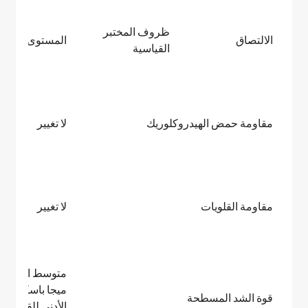
ظروف المختبر
الالتصاق
المستوى 0
القياسية
مقاومة حمض الهيدروكلوريك
لا تغيير
مقاومة القلويات
لا تغيير
ميجا باسكال ؛ ا
قوة الشد المسطحة
الأدنى للق