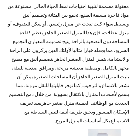
معقولة مصممة لتلبية احتياجات نمط الحياة الحالي. مصنوعة من
مواد فاخرة مسبقة الصنع، تجمع بين المتانة وتصميم أنيق
وبسيط. سواء كنت تبحث عن منزل رئيسي، أو سكن للضيوف، أو
منزل عطلات، فإن هذا المنزل الصغير الجاهز يعظم كفاءة
المساحة دون التضحية بالراحة. يتيح تصميمه المعياري التجميع
السريع، مما يجعله خيارا مثاليا لأولئك الذين يركزون على الراحة
والاستدامة. يتميز المنزل الصغير الجاهز بتصميم أنيق مع مطبخ
مجهز بالكامل، ومنطقة معيشة مريحة، ومرافق صديقة للبيئة،
يثبت المنزل الصغير الجاهز أن المساحات الصغيرة يمكن أن
تشعر بالاتساع والترحيب. كما توفر قابليتها للنقل مرونة، مما
يسمح لأصحاب المنازل بالانتقال بسهولة. من خلال دمج التصميم
الحديث مع الوظائف العملية،
منزل صغير جاهز
يعيد تعريف
الإسكان الميسور ويخلق طريقة أنيقة لتبني البساطة مع
الاستمتاع بكل أساسيات المنزل المريح.