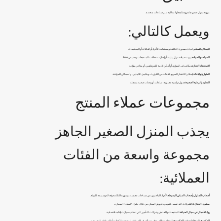
مرونة
منزل صغير جاهز
وهذا يجعلها مثالية عبر صناعات متعددة.
ويعمل كالتالي:
الإسكان السكني:
حياة ميسورة التكلفة ومستدامة للأفراد أو العائلات أو المجتمعات.
السياحة والضيافة:
بيوت ضيافة، نزل بيئية، أو إيجارات عطلات للمنتجعات ومضيفي Airbnb.
الاستخدام التجاري:
مكاتب في الموقع، أو أماكن إقامة للموظفين، أو متاجر مؤقتة.
الطوارئ والإغاثة:
إسكان الانتشار السريع للإغاثة من الكوارث، وملاجئ اللاجئين، والمساكن المؤقتة.
التعليم والرعاية الصحية:
فصول دراسية معيارية، عيادات، أو وحدات صحية متنقلة.
مجموعات عملاء المنتج
يجذب المنزل الصغير الجاهز
مجموعة واسعة من الفئات
العملائية:
أصحاب المنازل وأصحاب المباني البسيطة:
الأفراد الباحثون عن مساحات معيشة ميسورة التكلفة وفعالة وصديقة للبيئة.
مطوري العقارات:
الشركات التي تسعى لتوسيع عروض السكن من خلال حلول الإسكان المعياري.
رواد الأعمال في مجال الضيافة:
المنتجعات والفنادق وشركات التأجير التي تتطلب خيارات إقامة اقتصادية.
الحكومة والمنظمات غير الحكومية:
المنظمات التي توفر مساكن في المناطق المعرضة للكوارث أو المناطق المحرومة.