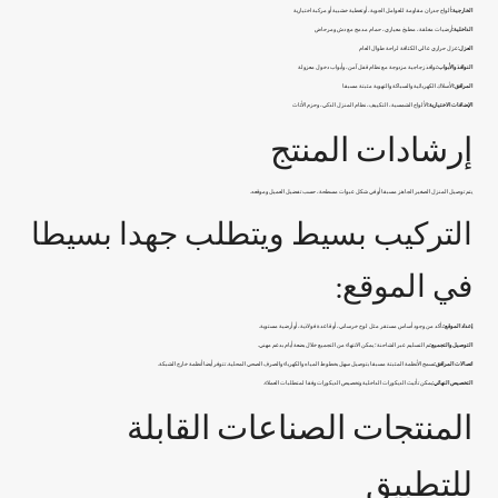
الخارجية:
ألواح جدران مقاومة للعوامل الجوية، أو تغطية خشبية أو مركبة اختيارية
الداخلية:
أرضيات مغلقة، مطبخ معياري، حمام مدمج مع دش ومرحاض
العزل:
عزل حراري عالي الكثافة لراحة طوال العام
النوافذ والأبواب:
نوافذ زجاجية مزدوجة مع نظام قفل آمن، وأبواب دخول معزولة
المرافق:
الأسلاك الكهربائية والسباكة والتهوية مثبتة مسبقا
الإضافات الاختيارية:
الألواح الشمسية، التكييف، نظام المنزل الذكي، وحزم الأثاث
إرشادات المنتج
يتم توصيل المنزل الصغير الجاهز مسبقا أو في شكل عبوات مسطحة، حسب تفضيل العميل وموقعه.
التركيب بسيط ويتطلب جهدا بسيطا
في الموقع:
إعداد الموقع:
تأكد من وجود أساس مستقر مثل لوح خرساني، أو قاعدة فولاذية، أو أرضية مستوية.
التوصيل والتجميع:
تم التسليم عبر الشاحنة؛ يمكن الانتهاء من التجميع خلال بضعة أيام بدعم مهني.
اتصالات المرافق:
تسمح الأنظمة المثبتة مسبقا بتوصيل سهل بخطوط المياه والكهرباء والصرف الصحي المحلية. تتوفر أيضا أنظمة خارج الشبكة.
التخصيص النهائي:
يمكن تأثيث الديكورات الداخلية وتخصيص الديكورات وفقا لمتطلبات العملاء.
المنتجات الصناعات القابلة
للتطبيق