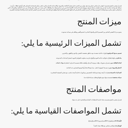
إن
منزل صغير جاهز
تم تصميمه لتوفير حل سكني عملي ومدمج، يوازن بين القدرة على تحمل التكلفة، والمرونة، والاستدامة. كخيار سكني جاهز، يمكن استخدامه كمسكن دائم، أو كوخ عطلات، أو بيت
ضيافة، أو مساحة مكتبية، أو حتى وحدة إيجار متنقلة. تسمح مرونتها بتلبية احتياجات الأفراد الباحثين عن حياة بسيطة جدا، والعائلات التي تبحث عن بدائل سكن فعالة من حيث التكلفة، والشركات التي
تحتاج إلى حلول سكن سريعة وقابلة للتوسع. سواء كان المنزل الصغير الجاهز في المناطق الحضرية أو النائية أو المواقع خارج الشبكة، يضمن المنزل الصغير الجاهز الراحة والكفاءة والراحة العصرية.
ميزات المنتج
يجمع منزلنا الصغير الجاهز بين التصميم الذكي والمواد الفاخرة لتقديم أقصى وظائف في مساحة محدودة.
تشمل الميزات الرئيسية ما يلي:
تصميم مدمج لكنه واسع:
ديكورات داخلية محسنة مع مناطق مخصصة للعيش، والنوم، والطهي، والتخزين.
بناء دائم:
تم بناؤها بإطارات فولاذية عالية الجودة وألواح خارجية مقاومة للعوامل الجوية لتحمل المناخات المتنوعة.
كفاءة الطاقة:
مجهزة بجدران معزولة، نوافذ مزدوجة الزجاج، وأنظمة طاقة شمسية اختيارية لتقليل استهلاك الطاقة.
التنقل والمرونة:
مجهزة مسبقا لتسهيل النقل، مما يتيح الانتقال أو التوسع المعياري عند الحاجة.
الجماليات الحديثة:
تشطيبات أنيقة، وتصاميم قابلة للتخصيص، وديكورات داخلية أنيقة تتناسب مع معايير المعيشة المعاصرة.
صيانة منخفضة:
مصممة بمواد تدوم طويلا وتتطلب صيانة قليلة جدا.
مواصفات المنتج
إن
منزل صغير جاهز
تم تصميمه بدقة لتلبية المتطلبات السكنية والتجارية على حد سواء.
تشمل المواصفات القياسية ما يلي:
الأبعاد:
20–40 قدم (طول) × 8–10 قدم (عرض) × 9–12 قدم (ارتفاع)
الهيكل:
إطار فولاذي مجلفن مع طلاء مضاد للصدأ