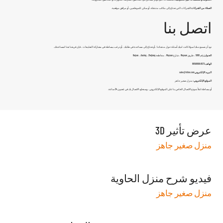
العملاء من الشركات:
الشركات التي تحتاج إلى مكاتب متنقلة، أو سكن للموظفين، أو مرافق موقعية.
اتصل بنا
نود أن نسمع منك! سواء كانت لديك أسئلة حول منتجاتنا ، أو تحتاج إلى مساعدة في طلبك ، أو ترغب ببساطة في مشاركة التعليقات ، فإن فريقنا هنا لمساعدتك.
العنوان:
رقم 5888 ، طريق Wuyuan ، شارع Wuyuan ، مقاطعة Haiyan ، Jiaxing ، Zhejiang
الهاتف:
0573-86598806
البريد الإلكتروني:
sales@fsilon.com
الموقع الإلكتروني:
منزل صغير جاهز
أو ببساطة املأ نموذج الاتصال الخاص بنا على الموقع الإلكتروني ، وسنعاود الاتصال بك في غضون 24 ساعة.
عرض تأثير 3D
منزل صغير جاهز
فيديو شرح منزل الحاوية
منزل صغير جاهز