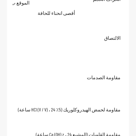
الموقع ب
أقصى انحناء للحافة
الالتصاق
مقاومة الصدمات
مقاومة لحمض الهيدروكلوريك (5٪ HCI (V / V) ، 24 ساعة)
مقاومة القلويات (المشبع Ca (OH) z ، 24 ساعة)